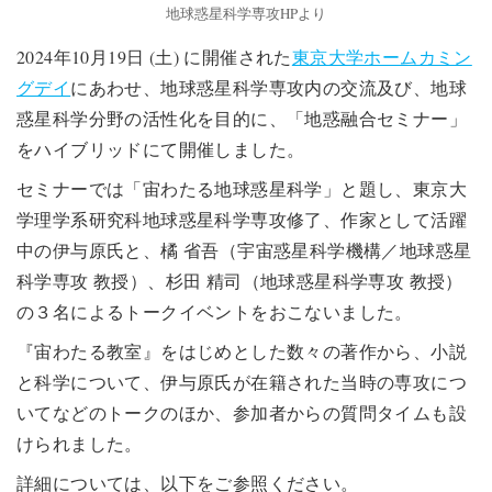
地球惑星科学専攻HPより
2024年10月19日 (土) に開催された
東京大学ホームカミン
グデイ
にあわせ、地球惑星科学専攻内の交流及び、地球
惑星科学分野の活性化を目的に、「地惑融合セミナー」
をハイブリッドにて開催しました。
セミナーでは「宙わたる地球惑星科学」と題し、東京大
学理学系研究科地球惑星科学専攻修了、作家として活躍
中の伊与原氏と、橘 省吾（宇宙惑星科学機構／地球惑星
科学専攻 教授）、杉田 精司（地球惑星科学専攻 教授）
の３名によるトークイベントをおこないました。
『宙わたる教室』をはじめとした数々の著作から、小説
と科学について、伊与原氏が在籍された当時の専攻につ
いてなどのトークのほか、参加者からの質問タイムも設
けられました。
詳細については、以下をご参照ください。