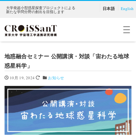
大学発超小型惑星探査プロジェクトによる
日本語
English
新たな学問分野の創出を目指します
ナ
地惑融合セミナー 公開講演・対談「宙わたる地球
惑星科学」
10月 19, 2024
お知らせ